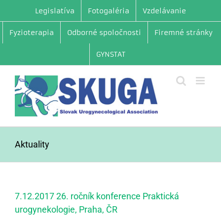
Skip
Legislatíva
Fotogaléria
Vzdelávanie
to
content
Fyzioterapia
Odborné spoločnosti
Firemné stránky
GYNSTAT
Aktuality
7.12.2017 26. ročník konference Praktická
urogynekologie, Praha, ČR