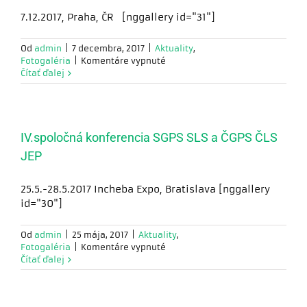
7.12.2017, Praha, ČR [nggallery id="31"]
Od
admin
|
7 decembra, 2017
|
Aktuality
,
Cookies
na
Fotogaléria
|
Komentáre vypnuté
nevyhnutné
7.12.2017
Čítať ďalej
pre fungovanie
26.
webu
ročník
Tieto súbory
konference
cookies nie sú
Praktická
voliteľné. Sú
urogynekologie,
IV.spoločná konferencia SGPS SLS a ČGPS ČLS
potrebné pre
Praha,
JEP
fungovanie
ČR
webovej
stránky.
25.5.-28.5.2017 Incheba Expo, Bratislava [nggallery
Umožňujú
id="30"]
základné
funkcie, ako je
navigácia na
Od
admin
|
25 mája, 2017
|
Aktuality
,
stránke a
na
Fotogaléria
|
Komentáre vypnuté
prístup do
IV.spoločná
Čítať ďalej
zabezpečených
konferencia
oblastí. Bez
SGPS
týchto súborov
SLS
cookies