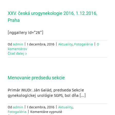
riešenie
niektoré
inkontinencie
funkcie z
moču
XXV. česká urogynekologie 2016, 1.12.2016,
webovej
stránky
Praha
zmiznú.
[nggallery id="26"]
Marketing
Zdieľaním
Od
admin
|
1 decembra, 2016
|
Aktuality
,
Fotogaléria
|
0
svojich záujmov
komentárov
a správania
Čítať ďalej
počas návštevy
našej stránky
zvyšujete šancu
na zobrazenie
prispôsobeného
Menovanie predsedu sekcie
obsahu a ponúk.
Primár MUDr. Ján Galád, predseda Sekcie
gynekologickej urológie SGPS, bol dňa [...]
Od
admin
|
1 decembra, 2016
|
Aktuality
,
na
Fotogaléria
|
Komentáre vypnuté