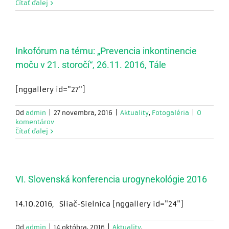
Menovanie
Čítať ďalej
predsedu
sekcie
Inkofórum na tému: „Prevencia inkontinencie
moču v 21. storočí“, 26.11. 2016, Tále
[nggallery id="27"]
Od
admin
|
27 novembra, 2016
|
Aktuality
,
Fotogaléria
|
0
komentárov
Čítať ďalej
VI. Slovenská konferencia urogynekológie 2016
14.10.2016, Sliač-Sielnica [nggallery id="24"]
Od
admin
|
14 októbra, 2016
|
Aktuality
,